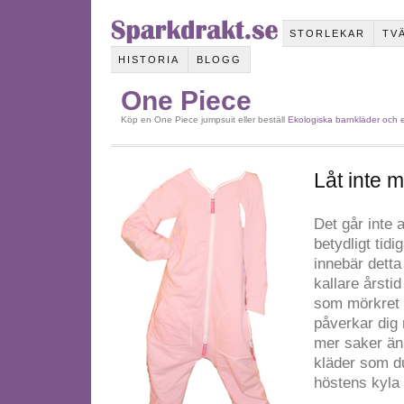
STORLEKAR
TV
HISTORIA
BLOGG
One Piece
Köp en One Piece jumpsuit eller beställ
Ekologiska barnkläder och e
Låt inte 
Det går inte 
betydligt tidi
innebär detta
kallare årsti
som mörkret k
påverkar dig 
mer saker än v
kläder som d
höstens kyla 