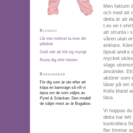
Men faktum är 
och med att d
detta är att d
t.ex en t-shi
Bloggat
att strunta i
våren utan en
Låt inte mörkret ta över din
plånbok
enklare. Känn
tipsat andra
Guld värt att klä sig mysigt
mycket sköna 
Rusta dig inför hösten
slags utrensn
använder. Ett 
Barnvagnar
aktörer som e
För dig som är ute efter att
läser på om ä
köpa en barnvagn så vill vi
Kolla bland 
tipsa om
de som säljes av
läsa.
Pyret & Snäckan
. Den modell
de säljer mest av är Bugaboo.
Vi hoppas du 
detta har lett
kontrollera f
fler timmar av