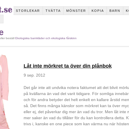
STORLEKAR
TVÄTTA
MÖNSTER
KOPIA
BARN
K
G
e
ller beställ
Ekologiska barnkläder och ekologiska fårskinn
Låt inte mörkret ta över din plånbok
9 sep. 2012
Det går inte att undvika notera faktumet att det blivit mörka
på kvällarna än vad det varit tidigare. För somliga innebä
och för andra betyder det helt enkelt en kallare årstid me
så. Det finns många känslor som mörkret kan ta över mycke
eller ej, det påverkar dig mer än vad du tror. Men låt inte 
mer saker än vad du tillåter för du kan kontrollera detta. K
trivs i, kanske en one piece som kan värma nu när höstens