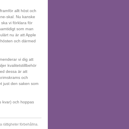
ramför allt höst och
one-skal. Nu kanske
ska vi förklara för
e samtidigt som man
ulärt nu är att Apple
r hösten och därmed
enderar vi dig att
er kvalitetstillbehör
ed dessa är att
 krimskrams och
det just den saken som
ns kvar) och hoppas
a rättigheter förbehållna.