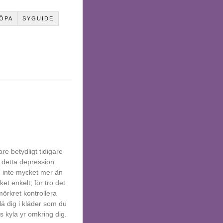
ÖPA
SYGUIDE
re betydligt tidigare
r detta depression
n inte mycket mer än
t enkelt, för tro det
mörkret kontrollera
lä dig i kläder som du
 kyla yr omkring dig.