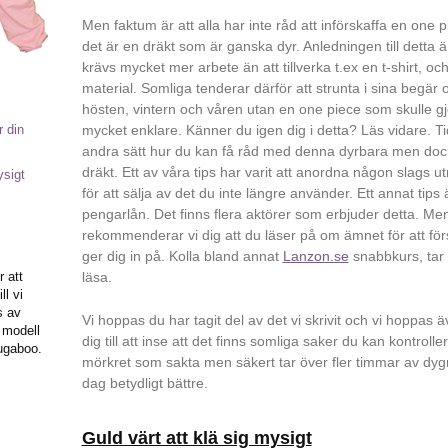
Men faktum är att alla har inte råd att införskaffa en one 
det är en dräkt som är ganska dyr. Anledningen till detta är
krävs mycket mer arbete än att tillverka t.ex en t-shirt, oc
material. Somliga tenderar därför att strunta i sina begär 
hösten, vintern och våren utan en one piece som skulle gj
r din
mycket enklare. Känner du igen dig i detta? Läs vidare. Tid
andra sätt hur du kan få råd med denna dyrbara men do
dräkt. Ett av våra tips har varit att anordna någon slags 
ysigt
för att sälja av det du inte längre använder. Ett annat tips ä
pengarlån. Det finns flera aktörer som erbjuder detta. Men
rekommenderar vi dig att du läser på om ämnet för att för
ger dig in på. Kolla bland annat
Lanzon.se
snabbkurs, tar 
r att
läsa.
l vi
s av
Vi hoppas du har tagit del av det vi skrivit och vi hoppas äv
 modell
dig till att inse att det finns somliga saker du kan kontrollera
ugaboo.
mörkret som sakta men säkert tar över fler timmar av dygn
dag betydligt bättre.
Guld värt att klä sig mysigt