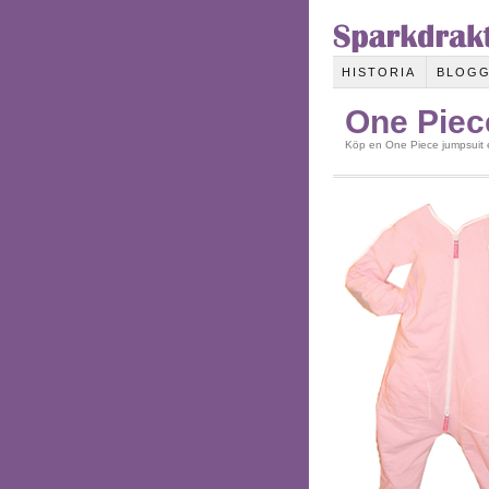
HISTORIA
BLOG
One Piec
Köp en One Piece jumpsuit e