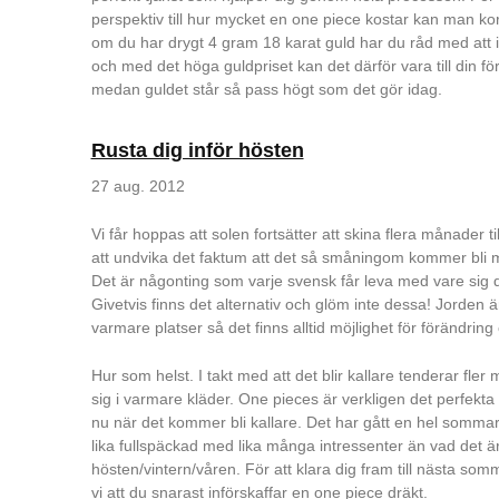
perspektiv till hur mycket en one piece kostar kan man kor
om du har drygt 4 gram 18 karat guld har du råd med att in
och med det höga guldpriset kan det därför vara till din för
medan guldet står så pass högt som det gör idag.
Rusta dig inför hösten
27 aug. 2012
Vi får hoppas att solen fortsätter att skina flera månader ti
att undvika det faktum att det så småningom kommer bli m
Det är någonting som varje svensk får leva med vare sig dom
Givetvis finns det alternativ och glöm inte dessa! Jorden är
varmare platser så det finns alltid möjlighet för förändring 
Hur som helst. I takt med att det blir kallare tenderar fler m
sig i varmare kläder. One pieces är verkligen det perfekta
nu när det kommer bli kallare. Det har gått en hel sommar 
lika fullspäckad med lika många intressenter än vad det ä
hösten/vintern/våren. För att klara dig fram till nästa 
vi att du snarast införskaffar en one piece dräkt.