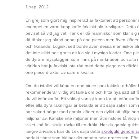
1 sep. 2012
En grej som gjort mig inspirerad är faktumet att personer so
exempel en varm kopp kaffe faktiskt blir trevligare. Detta 
bevisat så vitt jag vet. Tänk er då människor som klär sig
då tänker jag bland annat på one pieces men även kläde
och liknande. Logiskt sett borde även dessa människor bli 
det inte alltid helt gratis att klä sig i mysiga kläder. One pie
de dyrare mysplaggen som finns på marknaden och alla m
världen har ju faktiskt inte råd med detta plagg och därför 
one piece dräkter av sämre kvalité.
Om du istället vill köpa en one piece som faktiskt erhåller 
rekommenderar vi dig att tänka om och hitta nya sätt att 
du vill införskaffa. Ett väldigt vanligt knep för att införskaf
efter alla dyra räkningar är betalda är att sälja saker so
har säkert högar med gamla kläder och dylikt att sälja som
miljonär av. Kanske inte miljonär men åtminstone få ihop 
vilket i så fall skulle räcka till en dräkt. Har du gamla gu
längre används kan du t.ex sälja detta
skrotguld genom sa
perfekt tjänst som hjälper dig genom hela processen. För a