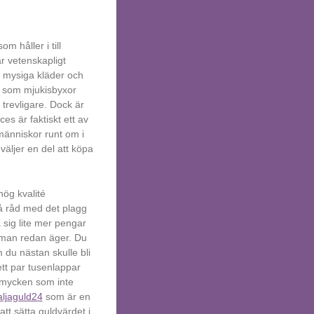
m håller i till
är vetenskapligt
 i mysiga kläder och
r som mjukisbyxor
trevligare. Dock är
ces är faktiskt ett av
änniskor runt om i
väljer en del att köpa
hög kvalité
få råd med det plagg
fa sig lite mer pengar
m man redan äger. Du
 du nästan skulle bli
ett par tusenlappar
ldsmycken som inte
ljaguld24
som är en
tt sätta guldvärdet i