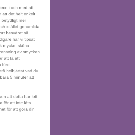
piece i och med att
 att det helt enkelt
h betydligt mer
och istället genomlida
ort besväret så
igare har vi tipsat
ck mycket sköna
utrensning av smycken
r att ta ett
 först
stå helhjärtat vad du
bara 5 minuter att
en att detta har lett
 för att inte låta
et för att göra din