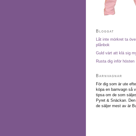
Bloggat
Låt inte mörkret ta öve
plånbok
Guld värt att klä sig m
Rusta dig inför hösten
Barnvagnar
För dig som är ute efte
köpa en barnvagn så vil
tipsa om
de som sälje
Pyret & Snäckan
. Den
de säljer mest av är B