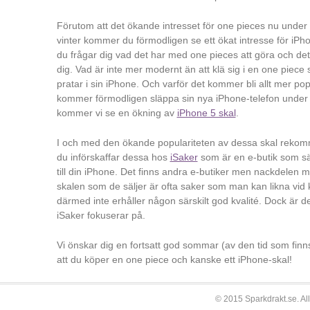
Förutom att det ökande intresset för one pieces nu under f
vinter kommer du förmodligen se ett ökat intresse för iPh
du frågar dig vad det har med one pieces att göra och det 
dig. Vad är inte mer modernt än att klä sig i en one piec
pratar i sin iPhone. Och varför det kommer bli allt mer pop
kommer förmodligen släppa sin nya iPhone-telefon unde
kommer vi se en ökning av
iPhone 5 skal
.
I och med den ökande populariteten av dessa skal rekomm
du införskaffar dessa hos
iSaker
som är en e-butik som sälj
till din iPhone. Det finns andra e-butiker men nackdelen m
skalen som de säljer är ofta saker som man kan likna vid
därmed inte erhåller någon särskilt god kvalité. Dock är 
iSaker fokuserar på.
Vi önskar dig en fortsatt god sommar (av den tid som fin
att du köper en one piece och kanske ett iPhone-skal!
© 2015 Sparkdrakt.se. All