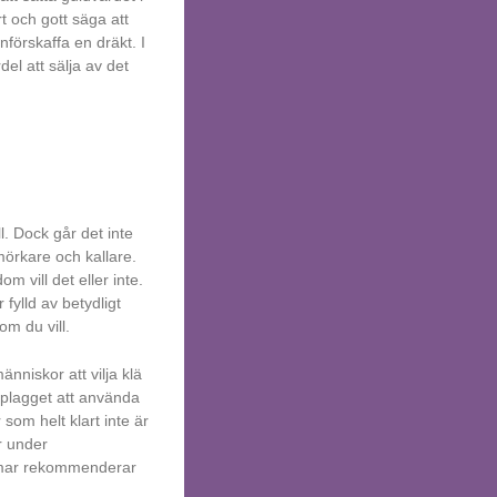
t och gott säga att
förskaffa en dräkt. I
del att sälja av det
ll. Dock går det inte
örkare och kallare.
 vill det eller inte.
 fylld av betydligt
om du vill.
änniskor att vilja klä
 plagget att använda
som helt klart inte är
r under
sommar rekommenderar